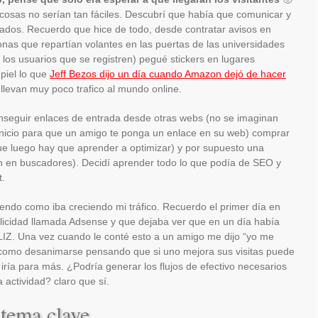
osas no serían tan fáciles. Descubrí que había que comunicar y
 lados. Recuerdo que hice de todo, desde contratar avisos en
onas que repartían volantes en las puertas de las universidades
los usuarios que se registren) pegué stickers en lugares
piel lo que
Jeff Bezos dijo un día cuando Amazon dejó de hacer
e llevan muy poco trafico al mundo online.
nseguir enlaces de entrada desde otras webs (no se imaginan
 inicio para que un amigo te ponga un enlace en su web) comprar
que luego hay que aprender a optimizar) y por supuesto una
n en buscadores). Decidí aprender todo lo que podía de SEO y
t.
endo como iba creciendo mi tráfico. Recuerdo el primer día en
licidad llamada Adsense y que dejaba ver que en un día había
IZ. Una vez cuando le conté esto a un amigo me dijo “yo me
omo desanimarse pensando que si uno mejora sus visitas puede
ría para más. ¿Podría generar los flujos de efectivo necesarios
actividad? claro que sí.
 tema clave