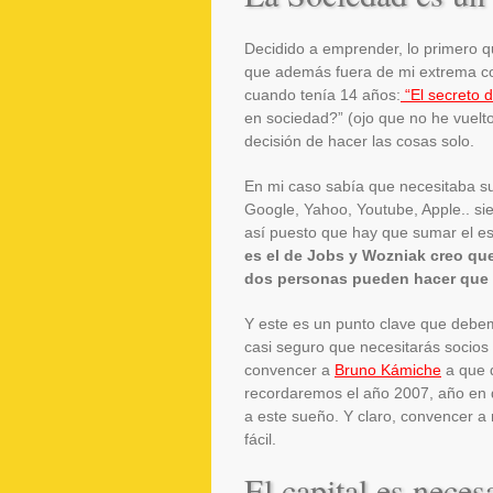
Decidido a emprender, lo primero q
que además fuera de mi extrema con
cuando tenía 14 años:
“El secreto 
en sociedad?” (ojo que no he vuelto
decisión de hacer las cosas solo.
En mi caso sabía que necesitaba s
Google, Yahoo, Youtube, Apple.. si
así puesto que hay que sumar el esp
es el de Jobs y Wozniak creo qu
dos personas pueden hacer que 
Y este es un punto clave que debe
casi seguro que necesitarás socios
convencer a
Bruno Kámiche
a que 
recordaremos el año 2007, año en q
a este sueño. Y claro, convencer a
fácil.
El capital es neces