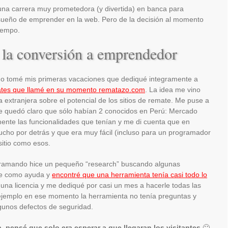
 una carrera muy prometedora (y divertida) en banca para
sueño de emprender en la web. Pero de la decisión al momento
tiempo.
 la conversión a emprendedor
o tomé mis primeras vacaciones que dediqué integramente a
ates que llamé en su momento rematazo.com
. La idea me vino
a extranjera sobre el potencial de los sitios de remate. Me puse a
me quedó claro que sólo habían 2 conocidos en Perú: Mercado
ente las funcionalidades que tenían y me di cuenta que en
cho por detrás y que era muy fácil (incluso para un programador
itio como esos.
ramando hice un pequeño “research” buscando algunas
me como ayuda y
encontré que una herramienta tenía casi todo lo
 una licencia y me dediqué por casi un mes a hacerle todas las
 ejemplo en ese momento la herramienta no tenía preguntas y
gunos defectos de seguridad.
 pensé que solo era esperar a que llegaran los visitantes
🙂