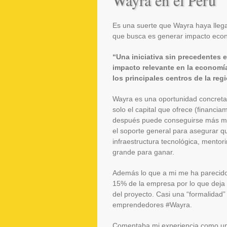
Wayra en el Perú
Es una suerte que Wayra haya llega
que busca es generar impacto econ
“Una iniciativa sin precedentes 
impacto relevante en la economía
los principales centros de la reg
Wayra es una oportunidad concreta 
solo el capital que ofrece (financi
después puede conseguirse más med
el soporte general para asegurar qu
infraestructura tecnológica, mentor
grande para ganar.
Además lo que a mi me ha parecido
15% de la empresa por lo que deja t
del proyecto. Casi una “formalidad”
emprendedores #Wayra.
Comentaba mi experiencia como u