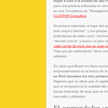
llegar a vivir a la ciudad de Sao P
para una primera entrevista en ve
en una Consultoría de “Management
CLUSTER Consulting
.
Mi primera impresión al bajar del a
todo respira internet.” y era porq
publicitarios de webs como “arremat
“decolar.com.br” y bueno no paro d
cada carrito de esos que se usan p
Todo era tan estimulante! Sentí co
adelanto.
Es cierto que Brasil nos lleva mucho
emprendimientos es la fuerza de la 
en Perú tenemos los dos primeros 
Digamos que es obvio que el capital
que si comparamos la realidad del
pocas empresas de esas que se or
mercado y utilidades.
El emprendedor ¿n