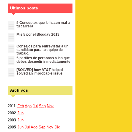
Últimos posts
5 Conceptos que le hacen mal a
tu carrera
Mis 5 por el Blogday 2013
Consejos para entrevistar a un
candidato para tu equipo de
trabajo.
5 perfiles de personas a las que
debes despedir inmediatamente
[SOLVED] how AT&T helped
solved an improbable issue
Archivos
2011
Feb
Ago
Jul
Sep
Nov
2002
Jun
2003
Jun
2005
Jun
Jul
Ago
Sep
Nov
Dic