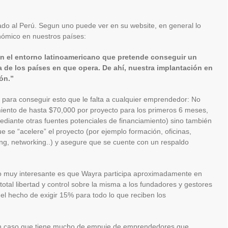
do al Perú. Segun uno puede ver en su website, en general lo
ómico en nuestros países:
en el entorno latinoamericano que pretende conseguir un
 de los países en que opera. De ahí, nuestra implantación en
ión.”
para conseguir esto que le falta a cualquier emprendedor: No
amiento de hasta $70,000 por proyecto para los primeros 6 meses,
iante otras fuentes potenciales de financiamiento) sino también
e se “acelere” el proyecto (por ejemplo formación, oficinas,
ing, networking..) y asegure que se cuente con un respaldo
 muy interesante es que Wayra participa aproximadamente en
otal libertad y control sobre la misma a los fundadores y gestores
 el hecho de exigir 15% para todo lo que reciben los
n caso que tiene mucho de empuje de emprendedores que