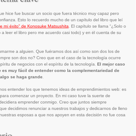
ue hice fue buscar un socio que fuera técnico muy capaz pero
fianza. Esto lo recuerdo mucho de un capítulo del libro que leí
de mi éxito” de Konosuke Matsushita
. El capítulo se llama “¿Solo o
 a leer el libro pero me acuerdo casi todo) y en él cuenta de su
umarme a alguien. Que fuéramos dos así como son dos los de
empre son dos no? Creo que en el caso de la tecnología ocurre
íritu de negocios con el espíritu de la tecnología.
El mejor caso
e es muy fácil de entender como la complementariedad de
algo se haga grande
.
mos entender los que tenemos ideas de emprendimientos web: es
 para comenzar un proyecto. En mi caso tuve la suerte de
decidiera emprender conmigo. Creo que juntos siempre
ue decidimos renunciar a nuestros trabajos y dedicarnos de lleno
 nuestras esposas a que nos apoyen en esta decisión no fue cosa
ario