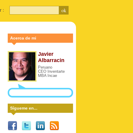
ar :
Acerca de mi
Javier
Albarracin
Peruano
CEO Inventarte
MBA Incae
Sígueme en...