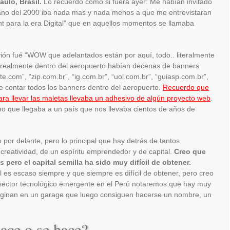
aulo, Brasil.
Lo recuerdo como si fuera ayer: Me habían invitado
rano del 2000 iba nada mas y nada menos a que me entrevistaran
 para la era Digital” que en aquellos momentos se llamaba
vión fué “WOW que adelantados están por aquí, todo.. literalmente
ue realmente dentro del aeropuerto habían decenas de banners
e.com”, “zip.com.br”, “ig.com.br”, “uol.com.br”, “guiasp.com.br”,
e contar todos los banners dentro del aeropuerto.
Recuerdo que
ara llevar las maletas llevaba un adhesivo de algún proyecto web
.
mo que llegaba a un país que nos llevaba cientos de años de
 por delante, pero lo principal que hay detrás de tantos
creatividad, de un espíritu emprendedor y de capital.
Creo que
pero el capital semilla ha sido muy difícil de obtener.
 es escaso siempre y que siempre es difícil de obtener, pero creo
 sector tecnológico emergente en el Perú notaremos que hay muy
iginan en un garage que luego consiguen hacerse un nombre, un
ace o se hace?