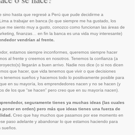
fue sino hasta que regresé a Perú que pude decidirme a
ima a trabajar en banca (lo que siempre me ha gustado, los
 que me siento muy a gusto, conozco como funcionan las áreas de
rketing, finanzas… en fin la banca es una vida muy interesante)
ndedor vendrían al frente.
edor, estamos siempre inconformes, queremos siempre hacer
os al frente y creemos en nosotros. Tenemos la confianza (a
proyecto(s) llegarán a buen arrivo. Nadie nos dice (o si nos dicen
mos que hacer, que vida tenemos que vivir o que decisiones
 tenemos sueños y hacemos todo lo positivamente posible para
o que en su mayoría, los emprendedores nacen y no se hacen (y
s de los que “se hacen” pero creo que en su mayoría nacen).
emprendedor, seguramente tienes ya muchas ideas (las cuales
 poner en orden) pero más que ideas tienes una fuerza de
lidad.
Creo que hay muchos que pasamos por ese momento en
ese paso adelante y abandonar lo que estamos haciendo para
s sueños.