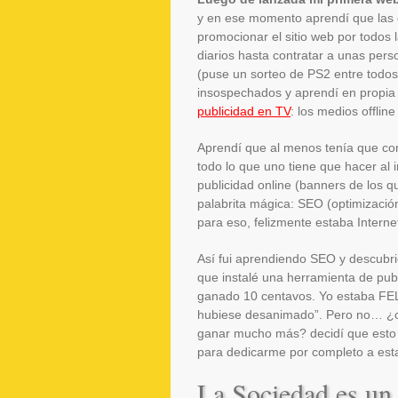
y en ese momento aprendí que las c
promocionar el sitio web por todos
diarios hasta contratar a unas pers
(puse un sorteo de PS2 entre todos 
insospechados y aprendí en propia 
publicidad en TV
: los medios offlin
Aprendí que al menos tenía que co
todo lo que uno tiene que hacer al
publicidad online (banners de los 
palabrita mágica: SEO (optimizació
para eso, felizmente estaba Interne
Así fui aprendiendo SEO y descubri
que instalé una herramienta de pub
ganado 10 centavos. Yo estaba FEL
hubiese desanimado”. Pero no… ¿c
ganar mucho más? decidí que esto i
para dedicarme por completo a esta 
La Sociedad es un