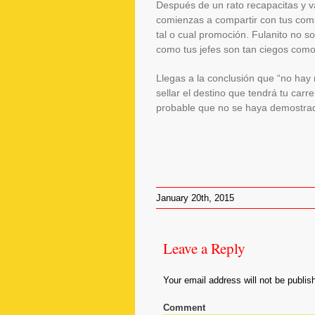
Después de un rato recapacitas y vas
comienzas a compartir con tus comp
tal o cual promoción. Fulanito no 
como tus jefes son tan ciegos como 
Llegas a la conclusión que “no hay
sellar el destino que tendrá tu car
probable que no se haya demostrado
January 20th, 2015
Leave
Leave a Reply
a
Your email address will not be publis
Reply
Comment