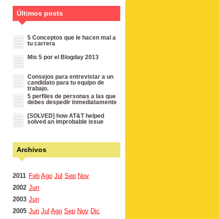
Últimos posts
5 Conceptos que le hacen mal a
tu carrera
Mis 5 por el Blogday 2013
Consejos para entrevistar a un
candidato para tu equipo de
trabajo.
5 perfiles de personas a las que
debes despedir inmediatamente
[SOLVED] how AT&T helped
solved an improbable issue
Archivos
2011
Feb
Ago
Jul
Sep
Nov
2002
Jun
2003
Jun
2005
Jun
Jul
Ago
Sep
Nov
Dic