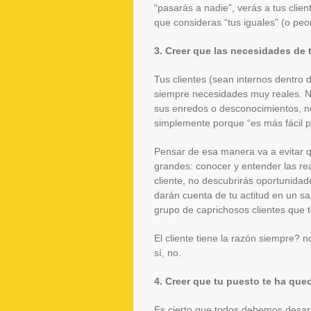
“pasarás a nadie”, verás a tus clie
que consideras “tus iguales” (o peo
3. Creer que las necesidades de 
Tus clientes (sean internos dentro d
siempre necesidades muy reales. No
sus enredos o desconocimientos, no
simplemente porque “es más fácil p
Pensar de esa manera va a evitar q
grandes: conocer y entender las rea
cliente, no descubrirás oportunidade
darán cuenta de tu actitud en un san
grupo de caprichosos clientes que t
El cliente tiene la razón siempre? 
sí, no.
4. Creer que tu puesto te ha qu
Es cierto que todos debemos desar