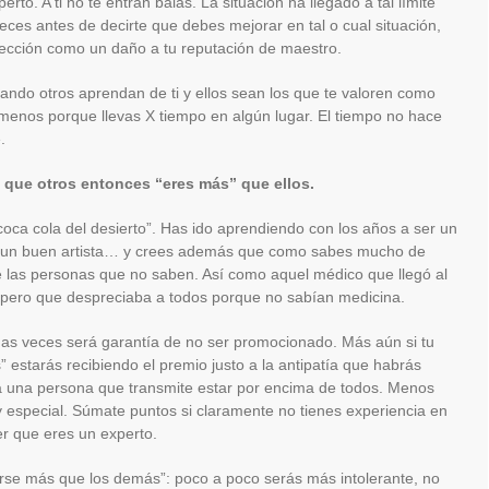
erto. A ti no te entran balas. La situación ha llegado a tal límite
veces antes de decirte que debes mejorar en tal o cual situación,
ección como un daño a tu reputación de maestro.
uando otros aprendan de ti y ellos sean los que te valoren como
 menos porque llevas X tiempo en algún lugar. El tiempo no hace
.
 que otros entonces “eres más” que ellos.
 coca cola del desierto”. Has ido aprendiendo con los años a ser un
, un buen artista… y crees además que como sabes mucho de
e las personas que no saben. Así como aquel médico que llegó al
, pero que despreciaba a todos porque no sabían medicina.
as veces será garantía de no ser promocionado. Más aún si tu
 estarás recibiendo el premio justo a la antipatía que habrás
a una persona que transmite estar por encima de todos. Menos
especial. Súmate puntos si claramente no tienes experiencia en
er que eres un experto.
rse más que los demás”: poco a poco serás más intolerante, no