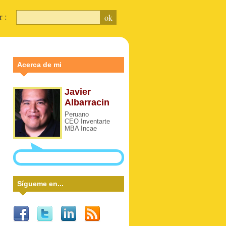
ar :
Acerca de mi
Javier
Albarracin
Peruano
CEO Inventarte
MBA Incae
Sígueme en...