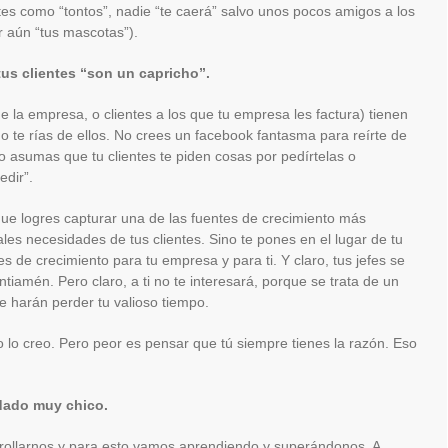
ntes como “tontos”, nadie “te caerá” salvo unos pocos amigos a los
r aún “tus mascotas”).
tus clientes “son un capricho”.
e la empresa, o clientes a los que tu empresa les factura) tienen
 te rías de ellos. No crees un facebook fantasma para reírte de
 asumas que tu clientes te piden cosas por pedírtelas o
edir”.
ue logres capturar una de las fuentes de crecimiento más
les necesidades de tus clientes. Sino te pones en el lugar de tu
s de crecimiento para tu empresa y para ti. Y claro, tus jefes se
tiamén. Pero claro, a ti no te interesará, porque se trata de un
e harán perder tu valioso tiempo.
no lo creo. Pero peor es pensar que tú siempre tienes la razón. Eso
edado muy chico.
rollarnos y para esto vamos aprendiendo y superándonos. A