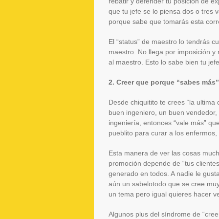
rebatir y defender tu posición de exp
que tu jefe se lo piensa dos o tres 
porque sabe que tomarás esta corr
El “status” de maestro lo tendrás c
maestro. No llega por imposición y
al maestro. Esto lo sabe bien tu jefe
2. Creer que porque “sabes más”
Desde chiquitito te crees “la ultima
buen ingeniero, un buen vendedor
ingeniería, entonces “vale más” qu
pueblito para curar a los enfermos
Esta manera de ver las cosas much
promoción depende de “tus clientes”
generado en todos. A nadie le gust
aún un sabelotodo que se cree muy 
un tema pero igual quieres hacer v
Algunos plus del síndrome de “cree