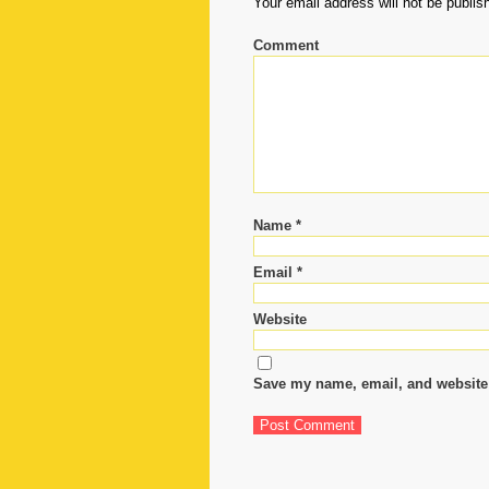
Your email address will not be publis
Reply
Comment
Your
email
address
will
not
be
published.
Required
Name
*
fields
are
Email
*
marked
*
Website
Comment
Save my name, email, and website 