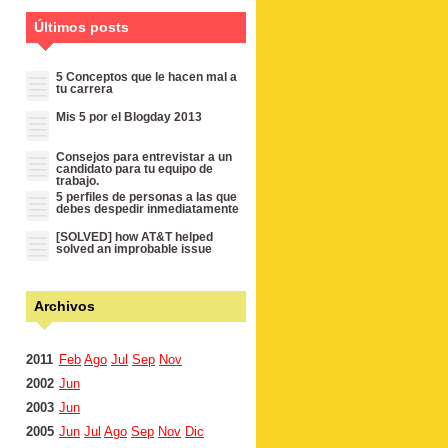
Últimos posts
5 Conceptos que le hacen mal a
tu carrera
Mis 5 por el Blogday 2013
Consejos para entrevistar a un
candidato para tu equipo de
trabajo.
5 perfiles de personas a las que
debes despedir inmediatamente
[SOLVED] how AT&T helped
solved an improbable issue
Archivos
2011
Feb
Ago
Jul
Sep
Nov
2002
Jun
2003
Jun
2005
Jun
Jul
Ago
Sep
Nov
Dic