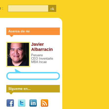
ar :
Acerca de mi
Javier
Albarracin
Peruano
CEO Inventarte
MBA Incae
Sígueme en...