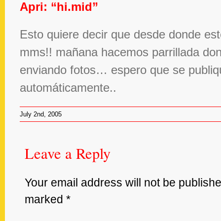
Apri: “hi.mid”
Esto quiere decir que desde donde est
mms!! mañana hacemos parrillada dond
enviando fotos… espero que se publi
automáticamente..
July 2nd, 2005
Leave
Leave a Reply
a
Reply
Your email address will not be publishe
marked
*
Your
email
address