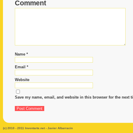
Comment
will
not
be
published.
Required
fields
are
marked
*
Name
*
Comment
Email
*
Website
Save my name, email, and website in this browser for the next 
Name
*
(c) 2010 - 2011 Inventarte.net - Javier Albarracin
Email