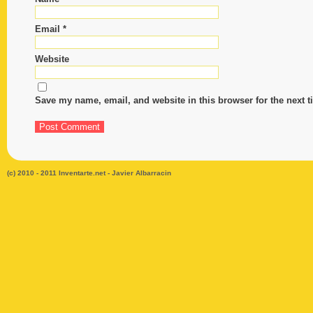
Comment
Email
*
Website
Save my name, email, and website in this browser for the next 
Name
*
(c) 2010 - 2011 Inventarte.net - Javier Albarracin
Email
*
Website
Save
my
name,
email,