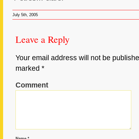
July 5th, 2005
Leave
Leave a Reply
a
Reply
Your email address will not be publishe
marked
*
Your
email
address
Comment
will
not
be
published.
Required
fields
are
marked
*
Name
*