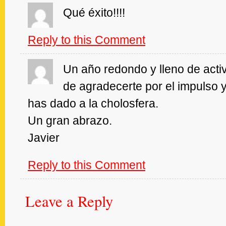
Gatos
says:
January
Qué éxito!!!!
y
10,
Trapos
2008
Reply to this Comment
at
7:27
pm
Javier
says:
January
Un año redondo y lleno de acti
Prado
11,
de agradecerte por el impulso y
2008
at
has dado a la cholosfera.
12:49
pm
Un gran abrazo.
Javier
Reply to this Comment
Leave
Leave a Reply
a