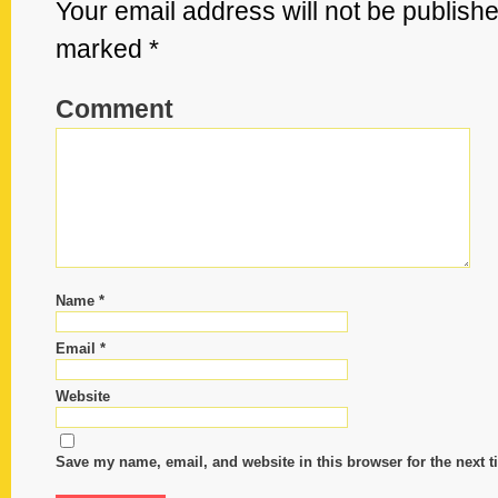
Reply
Your email address will not be publishe
marked
*
Your
email
address
Comment
will
not
be
published.
Required
fields
are
marked
*
Name
*
Comment
Email
*
Website
Save my name, email, and website in this browser for the next 