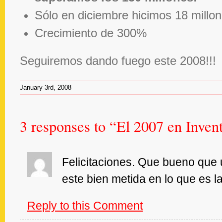
Sólo en diciembre hicimos 18 millon
Crecimiento de 300%
Seguiremos dando fuego este 2008!!!
January 3rd, 2008
3 responses to “El 2007 en Invent
vanhouse
says:
January
Felicitaciones. Que bueno qu
8,
este bien metida en lo que es l
2008
at
9:50
Reply to this Comment
am