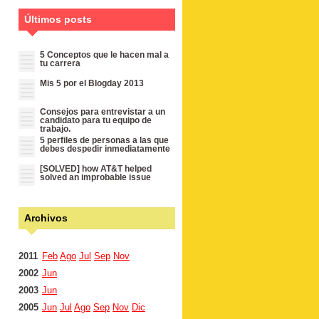
Últimos posts
5 Conceptos que le hacen mal a
tu carrera
Mis 5 por el Blogday 2013
Consejos para entrevistar a un
candidato para tu equipo de
trabajo.
5 perfiles de personas a las que
debes despedir inmediatamente
[SOLVED] how AT&T helped
solved an improbable issue
Archivos
2011
Feb
Ago
Jul
Sep
Nov
2002
Jun
2003
Jun
2005
Jun
Jul
Ago
Sep
Nov
Dic