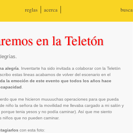
reglas
acerca
busc
aremos en la Teletón
legrías.
a alegría
. Inventarte ha sido invitada a colaborar con la Teletón
ribo estas lineas acabamos de volver del escenario en el
oda la emoción de este evento que todos los años hace
scapacidad
.
uerdo que me hicieron muuuuchas operaciones para que pueda
e niño la señora de la movilidad me llevaba cargado a mi salón y
o porque tenia yesos y no podía caminar). Así que me siento
os niños que no pueden caminar.
tagiarlos
con esta foto: