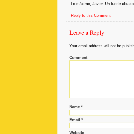
at
Lo máximo, Javier. Un fuerte abrazo
7:55
pm
Reply to this Comment
Leave
Leave a Reply
a
Your email address will not be publis
Reply
Comment
Your
email
address
will
not
be
published.
Required
Name
*
fields
are
Email
*
marked
*
Website