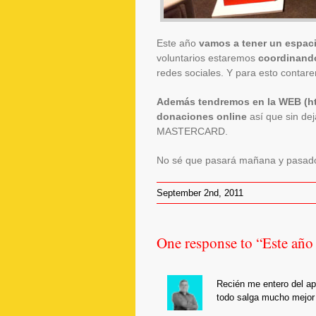
Este año
vamos a tener un espaci
voluntarios estaremos
coordinando
redes sociales. Y para esto contare
Además tendremos en la WEB (ht
donaciones online
así que sin de
MASTERCARD.
No sé que pasará mañana y pasado
September 2nd, 2011
One response to “Este año 
Carlos
says:
September
Recién me entero del apo
Hoempler
2,
todo salga mucho mejor 
2011