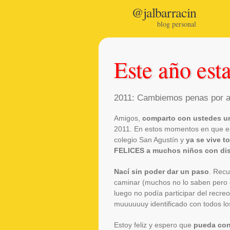
@jalbarracin
blog personal
Este año est
2011: Cambiemos penas por a
Amigos,
comparto con ustedes un
2011. En estos momentos en que esc
colegio San Agustín y
ya se vive t
FELICES a muchos niños con di
Nací sin poder dar un paso
. Rec
caminar (muchos no lo saben pero d
luego no podía participar del recre
muuuuuuy identificado con todos l
Estoy feliz y espero que
pueda con