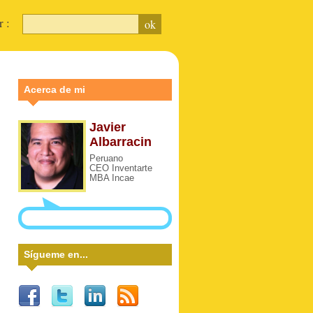
ar :
Acerca de mi
Javier
Albarracin
Peruano
CEO Inventarte
MBA Incae
Sígueme en...